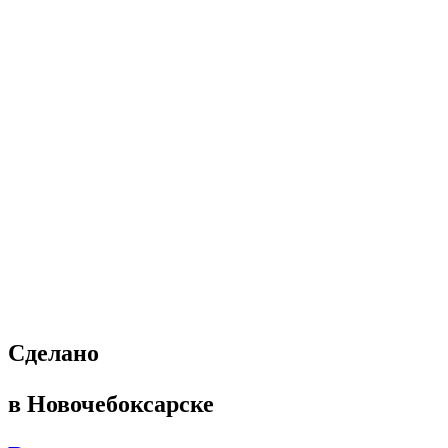
Cделано
в Новочебоксарске