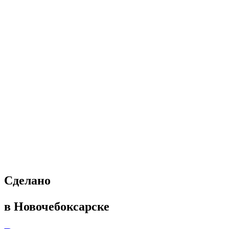
Cделано
в Новочебоксарске