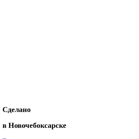
Cделано
в Новочебоксарске