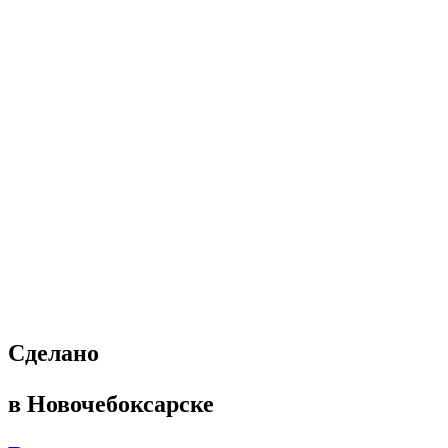
Cделано
в Новочебоксарске