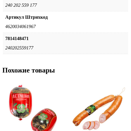
240 202 559 177
Артикул Штрихкод
4620034061967
7814148471
240202559177
Похожие товары